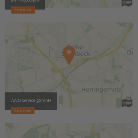
32257 BÜNDE
AWO Service gGmbH
32130 ENGER