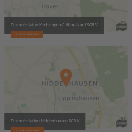
Diakoniestaion Kirchlengern/Löhne-Nord SGB V
32278 KIRCHLENGERN
Diakoniestation Hiddenhausen SGB V
32120 HIDDENHAUSEN