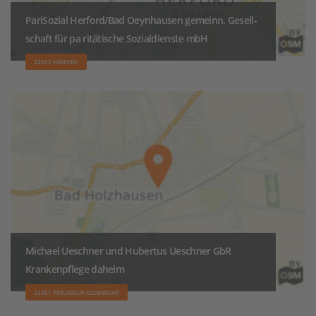
PariSozial Herford/Bad Oeynhausen gemeinn. Gesell-
schaft für pa ritätische Sozialdienste mbH
32052 HERFORD
Michael Ueschner und Hubertus Ueschner GbR
Krankenpflege daheim
32361 PREUSSISCH OLDENDORF