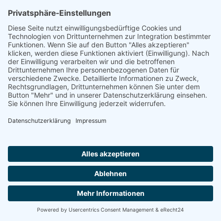
32049 HERFORD
HKA Häusliche Kranken- und Altenpflege Inh. Britta
Lehmann
32049 HERFORD