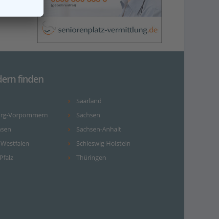
dern finden
Saarland
urg-Vorpommern
Sachsen
hsen
Sachsen-Anhalt
-Westfalen
Schleswig-Holstein
Pfalz
Thüringen