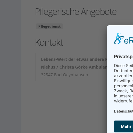
Pflegerische Angebote
Pflegedienst
Kontakt
Lebens-Wert der etwas andere Pflegedienst 
Niehus / Christa Görke Ambulante Pflege
32547 Bad Oeynhausen