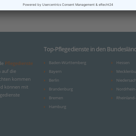
Top-Pflegedienste in den Bundeslän
nde
Pflegedienste
Baden-Württemberg
Hessen
 auf die
Bayern
Mecklenb
rsichten kommen
Berlin
Niedersac
und können mit
Brandenburg
Nordrhein
egedienste
Bremen
Rheinland-
Hamburg