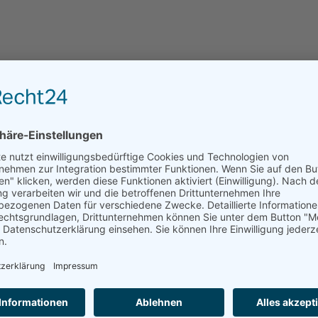
Ruth
Leider kann der Pflegedienst über pflegedienste.de 
direkt angefragt werden.