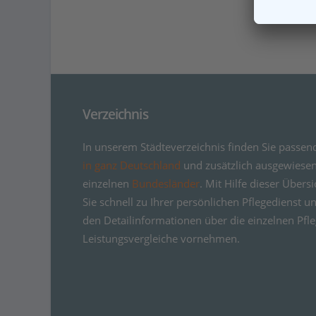
Verzeichnis
In unserem Städteverzeichnis finden Sie passe
in ganz Deutschland
und zusätzlich ausgewiesen
einzelnen
Bundesländer
. Mit Hilfe dieser Übe
Sie schnell zu Ihrer persönlichen Pflegedienst 
den Detailinformationen über die einzelnen Pfl
Leistungsvergleiche vornehmen.