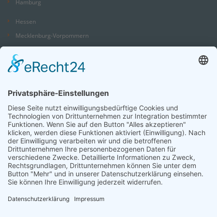
Hamburg
Hessen
Mecklenburg-Vorpommern
Niedersachsen
Nordrhein-Westfalen
Rheinland-Pfalz
Saarland
Sachsen
Sachsen-Anhalt
Schleswig-Holstein
Thüringen