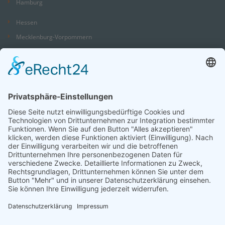
Hamburg
Hessen
Mecklenburg-Vorpommern
Niedersachsen
Nordrhein-Westfalen
Rheinland-Pfalz
Saarland
Sachsen
Sachsen-Anhalt
Schleswig-Holstein
Thüringen