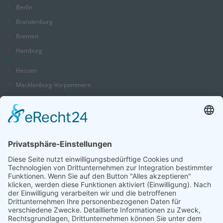
Berlin
Brandenburg
Bremen
Hamburg
Hessen
Mecklenburg-Vorpommern
Niedersachsen
Nordrhein-Westfalen
Rheinland-Pfalz
Saarland
Sachsen
Sachsen-Anhalt
Schleswig-Holstein
Thüringen