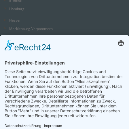
Bremen
Hamburg
Hessen
Mecklenburg-Vorpommern
Niedersachsen
Nordrhein-Westfalen
Rheinland-Pfalz
Saarland
Sachsen
Sachsen-Anhalt
Schleswig-Holstein
Thüringen