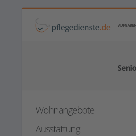
AUFGABEN
Senio
Wohnangebote
Ausstattung