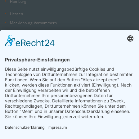
Hamburg
Hessen
Mecklenburg-Vorpommern
Niedersachsen
Nordrhein-Westfalen
Rheinland-Pfalz
Saarland
Sachsen
Sachsen-Anhalt
Schleswig-Holstein
Thüringen