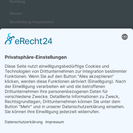
Hamburg
Hessen
Mecklenburg-Vorpommern
Niedersachsen
Nordrhein-Westfalen
Rheinland-Pfalz
Saarland
Sachsen
Sachsen-Anhalt
Schleswig-Holstein
Thüringen