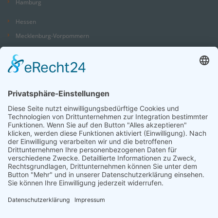
Hamburg
Hessen
Mecklenburg-Vorpommern
Niedersachsen
Nordrhein-Westfalen
Rheinland-Pfalz
Saarland
Sachsen
Sachsen-Anhalt
Schleswig-Holstein
Thüringen