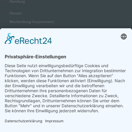
Hamburg
Hessen
Mecklenburg-Vorpommern
Niedersachsen
Nordrhein-Westfalen
Rheinland-Pfalz
Saarland
Sachsen
Sachsen-Anhalt
Schleswig-Holstein
Thüringen