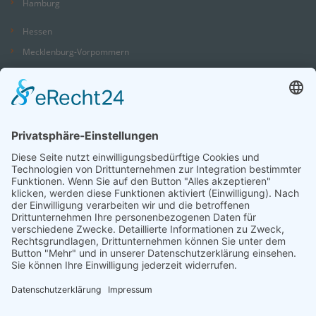
Hamburg
Hessen
Mecklenburg-Vorpommern
Niedersachsen
Nordrhein-Westfalen
Rheinland-Pfalz
Saarland
Sachsen
Sachsen-Anhalt
Schleswig-Holstein
Thüringen