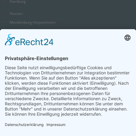
Hamburg
Hessen
Mecklenburg-Vorpommern
Niedersachsen
Nordrhein-Westfalen
Rheinland-Pfalz
Saarland
Sachsen
Sachsen-Anhalt
Schleswig-Holstein
Thüringen