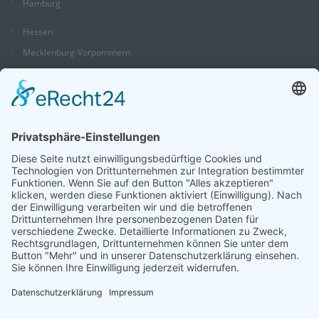
Hamburg
Hessen
Mecklenburg-Vorpommern
Niedersachsen
Nordrhein-Westfalen
Rheinland-Pfalz
Saarland
Sachsen
Sachsen-Anhalt
Schleswig-Holstein
Thüringen