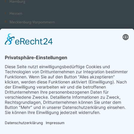
Hamburg
Hessen
Mecklenburg-Vorpommern
Niedersachsen
Nordrhein-Westfalen
Rheinland-Pfalz
Saarland
Sachsen
Sachsen-Anhalt
Schleswig-Holstein
Thüringen