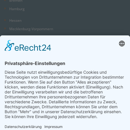
Bremen
Hamburg
Hessen
Mecklenburg-Vorpommern
Niedersachsen
Nordrhein-Westfalen
Rheinland-Pfalz
Saarland
Sachsen
Sachsen-Anhalt
Schleswig-Holstein
Thüringen