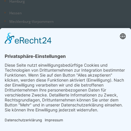
Hamburg
Hessen
Mecklenburg-Vorpommern
Niedersachsen
Nordrhein-Westfalen
Rheinland-Pfalz
Saarland
Sachsen
Sachsen-Anhalt
Schleswig-Holstein
Thüringen