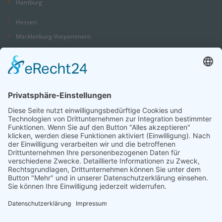
Hamburg
Hessen
Mecklenburg-Vorpommern
Niedersachsen
Nordrhein-Westfalen
Rheinland-Pfalz
Saarland
Sachsen
Sachsen-Anhalt
Schleswig-Holstein
Thüringen