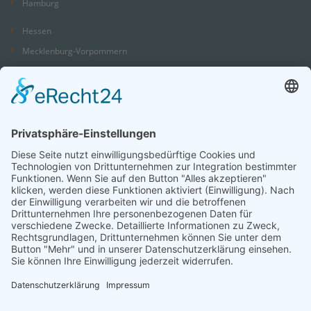
Hamburg
Hessen
Mecklenburg-Vorpommern
Niedersachsen
Nordrhein-Westfalen
Rheinland-Pfalz
Saarland
Sachsen
Sachsen-Anhalt
Schleswig-Holstein
Thüringen