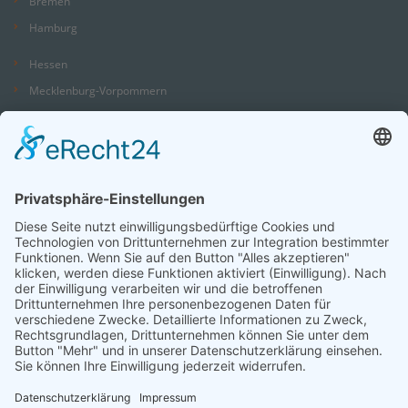
Bremen
Hamburg
Hessen
Mecklenburg-Vorpommern
Niedersachsen
Nordrhein-Westfalen
Rheinland-Pfalz
Saarland
Sachsen
Sachsen-Anhalt
Schleswig-Holstein
Thüringen