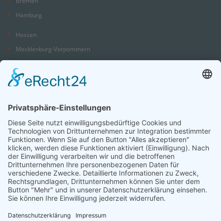
Bremen
Hamburg
Hessen
Mecklenburg-Vorpommern
Niedersachsen
Nordrhein-Westfalen
Rheinland-Pfalz
Saarland
Sachsen
Sachsen-Anhalt
Schleswig-Holstein
Thüringen