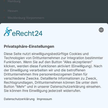
Hamburg
Hessen
Mecklenburg-Vorpommern
Niedersachsen
Nordrhein-Westfalen
Rheinland-Pfalz
Saarland
Sachsen
Sachsen-Anhalt
Schleswig-Holstein
Thüringen